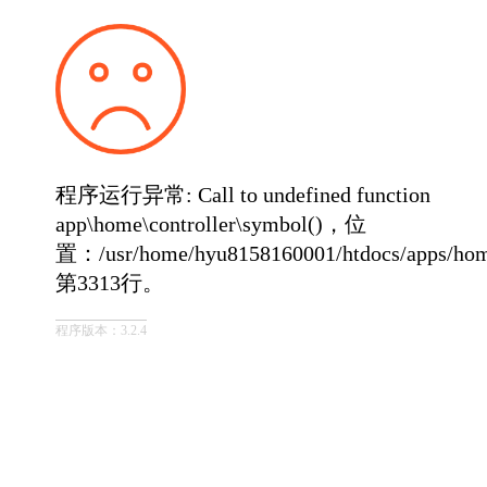
程序运行异常: Call to undefined function
app\home\controller\symbol()，位
置：/usr/home/hyu8158160001/htdocs/apps/home/
第3313行。
程序版本：3.2.4